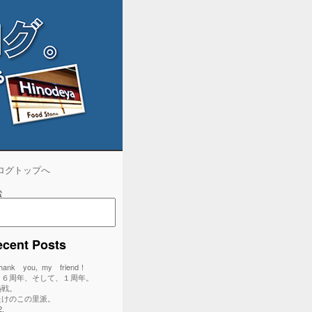
ログトップへ
索
検
索
cent Posts
hank you, my friend！
１６周年、そして、１周年。
熱戦。
たけのこの里派。
2.