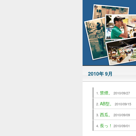
2010年 9月
禁煙。
2010/09/27
AB型。
2010/09/15
西瓜。
2010/09/09
長っ！
2010/09/01