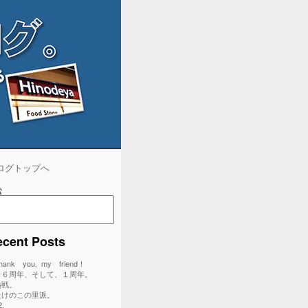
ログトップへ
索
検
索
cent Posts
hank you, my friend！
１６周年、そして、１周年。
熱戦。
たけのこの里派。
2.