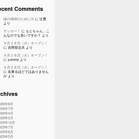
ecent Comments
緑の地球のためにⅢ
に
辻豊
より
ヤッホー！
に
もとちゃん…こ
んなのでも良いですか？
より
９月２８日（火）オープン！
に
吉岡登志夫
より
９月２８日（火）オープン！
に
yummy
より
９月２８日（火）オープン！
に
名乗るほどではありません
が
より
chives
026年8月
026年7月
026年4月
026年2月
025年12月
025年7月
025年6月
025年5月