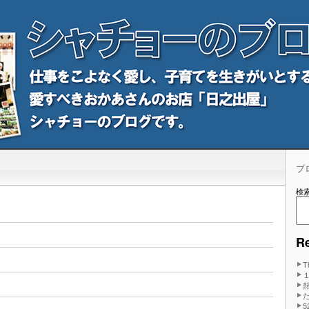
ブ
検
Re
T
5